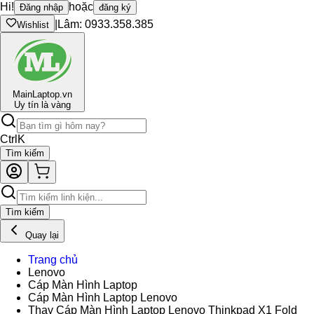
Hi!
hoặc
Đăng nhập
đăng ký
|
Lâm: 0933.358.385
Wishlist
Main
Laptop.vn
Uy tín là vàng
Ctrl
K
Tìm kiếm
Tìm kiếm
Quay lại
Trang chủ
Lenovo
Cáp Màn Hình Laptop
Cáp Màn Hình Laptop Lenovo
Thay Cáp Màn Hình Laptop Lenovo Thinkpad X1 Fold