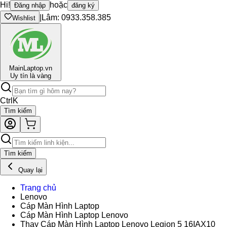
Hi!
hoặc
Đăng nhập
đăng ký
|
Lâm: 0933.358.385
Wishlist
Main
Laptop.vn
Uy tín là vàng
Ctrl
K
Tìm kiếm
Tìm kiếm
Quay lại
Trang chủ
Lenovo
Cáp Màn Hình Laptop
Cáp Màn Hình Laptop Lenovo
Thay Cáp Màn Hình Laptop Lenovo Legion 5 16IAX10