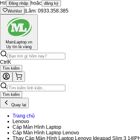
Hi!
hoặc
Đăng nhập
đăng ký
|
Lâm: 0933.358.385
Wishlist
Main
Laptop.vn
Uy tín là vàng
Ctrl
K
Tìm kiếm
Tìm kiếm
Quay lại
Trang chủ
Lenovo
Cáp Màn Hình Laptop
Cáp Màn Hình Laptop Lenovo
Thay Cáp Màn Hình Laptop Lenovo Ideapad Slim 3 14IP