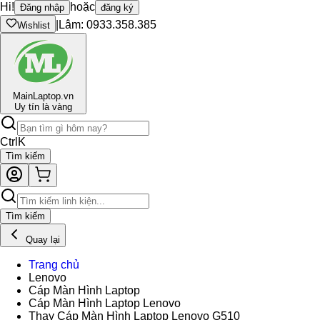
Hi!
hoặc
Đăng nhập
đăng ký
|
Lâm: 0933.358.385
Wishlist
Main
Laptop.vn
Uy tín là vàng
Ctrl
K
Tìm kiếm
Tìm kiếm
Quay lại
Trang chủ
Lenovo
Cáp Màn Hình Laptop
Cáp Màn Hình Laptop Lenovo
Thay Cáp Màn Hình Laptop Lenovo G510