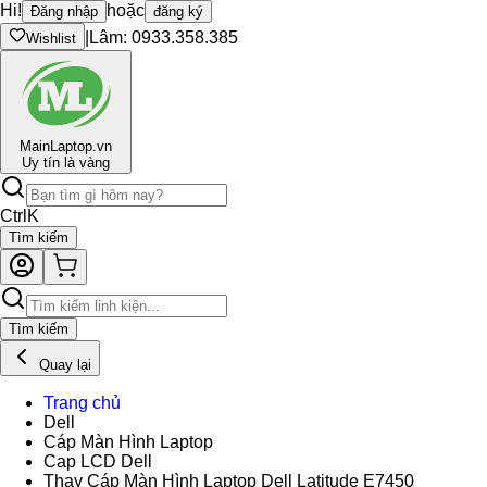
Hi!
hoặc
Đăng nhập
đăng ký
|
Lâm: 0933.358.385
Wishlist
Main
Laptop.vn
Uy tín là vàng
Ctrl
K
Tìm kiếm
Tìm kiếm
Quay lại
Trang chủ
Dell
Cáp Màn Hình Laptop
Cap LCD Dell
Thay Cáp Màn Hình Laptop Dell Latitude E7450