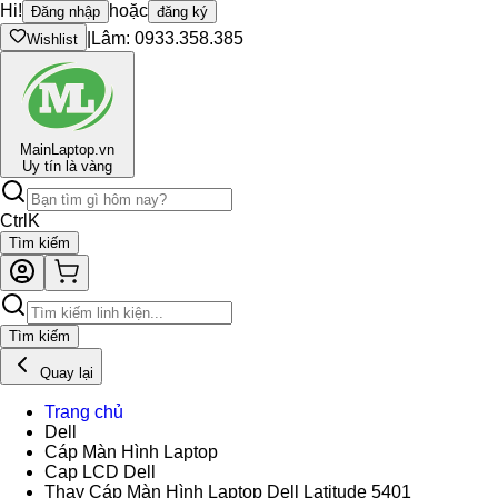
Hi!
hoặc
Đăng nhập
đăng ký
|
Lâm: 0933.358.385
Wishlist
Main
Laptop.vn
Uy tín là vàng
Ctrl
K
Tìm kiếm
Tìm kiếm
Quay lại
Trang chủ
Dell
Cáp Màn Hình Laptop
Cap LCD Dell
Thay Cáp Màn Hình Laptop Dell Latitude 5401