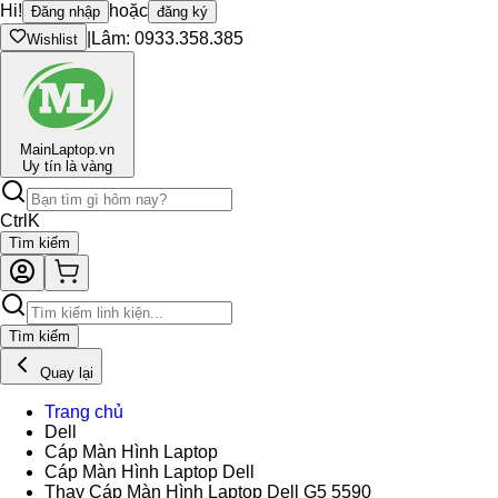
Hi!
hoặc
Đăng nhập
đăng ký
|
Lâm: 0933.358.385
Wishlist
Main
Laptop.vn
Uy tín là vàng
Ctrl
K
Tìm kiếm
Tìm kiếm
Quay lại
Trang chủ
Dell
Cáp Màn Hình Laptop
Cáp Màn Hình Laptop Dell
Thay Cáp Màn Hình Laptop Dell G5 5590