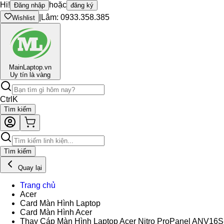
Hi!
hoặc
Đăng nhập
đăng ký
|
Lâm: 0933.358.385
Wishlist
Main
Laptop.vn
Uy tín là vàng
Ctrl
K
Tìm kiếm
Tìm kiếm
Quay lại
Trang chủ
Acer
Card Màn Hình Laptop
Card Màn Hình Acer
Thay Cáp Màn Hình Laptop Acer Nitro ProPanel ANV16