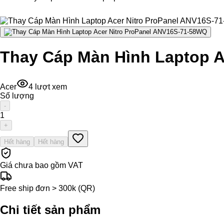
Thay Cáp Màn Hình Laptop A
Acer
4
lượt xem
Số lượng
-
1
+
Hết hàng
Hết hàng
Giá chưa bao gồm VAT
Free ship đơn > 300k (QR)
Chi tiết sản phẩm