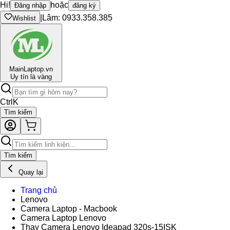
Hi!
hoặc
Đăng nhập
đăng ký
|
Lâm: 0933.358.385
Wishlist
Main
Laptop.vn
Uy tín là vàng
Ctrl
K
Tìm kiếm
Tìm kiếm
Quay lại
Trang chủ
Lenovo
Camera Laptop - Macbook
Camera Laptop Lenovo
Thay Camera Lenovo Ideapad 320s-15ISK