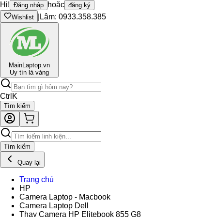
Hi!
hoặc
Đăng nhập
đăng ký
|
Lâm: 0933.358.385
Wishlist
Main
Laptop.vn
Uy tín là vàng
Ctrl
K
Tìm kiếm
Tìm kiếm
Quay lại
Trang chủ
HP
Camera Laptop - Macbook
Camera Laptop Dell
Thay Camera HP Elitebook 855 G8