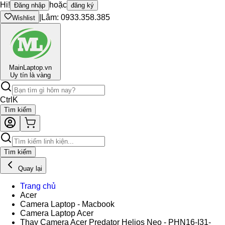
Hi!
hoặc
Đăng nhập
đăng ký
|
Lâm: 0933.358.385
Wishlist
Main
Laptop.vn
Uy tín là vàng
Ctrl
K
Tìm kiếm
Tìm kiếm
Quay lại
Trang chủ
Acer
Camera Laptop - Macbook
Camera Laptop Acer
Thay Camera Acer Predator Helios Neo - PHN16-I31-