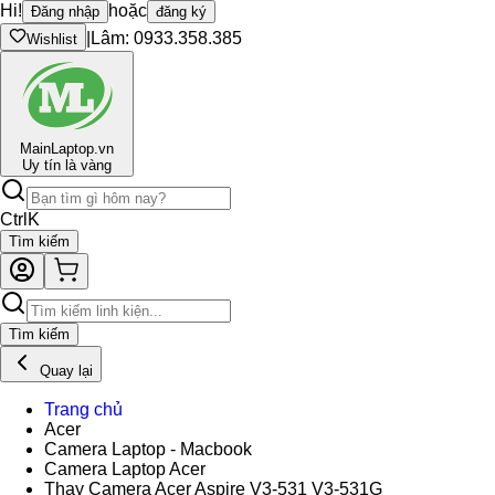
Hi!
hoặc
Đăng nhập
đăng ký
|
Lâm: 0933.358.385
Wishlist
Main
Laptop.vn
Uy tín là vàng
Ctrl
K
Tìm kiếm
Tìm kiếm
Quay lại
Trang chủ
Acer
Camera Laptop - Macbook
Camera Laptop Acer
Thay Camera Acer Aspire V3-531 V3-531G