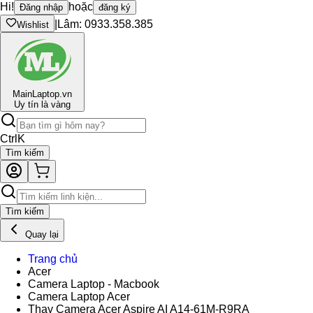
Hi!
hoặc
Đăng nhập
đăng ký
|
Lâm: 0933.358.385
Wishlist
Main
Laptop.vn
Uy tín là vàng
Ctrl
K
Tìm kiếm
Tìm kiếm
Quay lại
Trang chủ
Acer
Camera Laptop - Macbook
Camera Laptop Acer
Thay Camera Acer Aspire AI A14-61M-R9RA