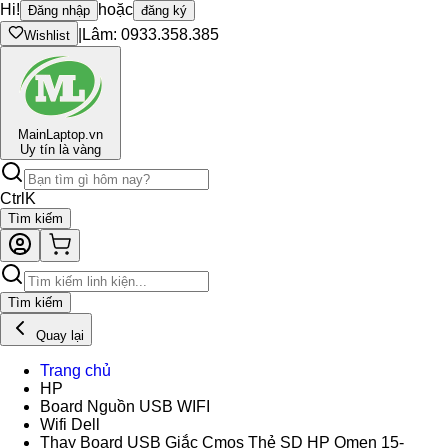
Hi!
hoặc
Đăng nhập
đăng ký
|
Lâm: 0933.358.385
Wishlist
Main
Laptop.vn
Uy tín là vàng
Ctrl
K
Tìm kiếm
Tìm kiếm
Quay lại
Trang chủ
HP
Board Nguồn USB WIFI
Wifi Dell
Thay Board USB Giắc Cmos Thẻ SD HP Omen 15-