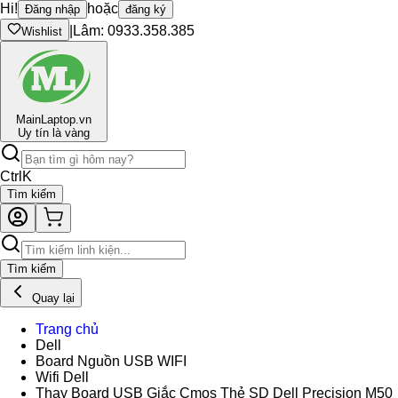
Hi!
hoặc
Đăng nhập
đăng ký
|
Lâm: 0933.358.385
Wishlist
Main
Laptop.vn
Uy tín là vàng
Ctrl
K
Tìm kiếm
Tìm kiếm
Quay lại
Trang chủ
Dell
Board Nguồn USB WIFI
Wifi Dell
Thay Board USB Giắc Cmos Thẻ SD Dell Precision M50