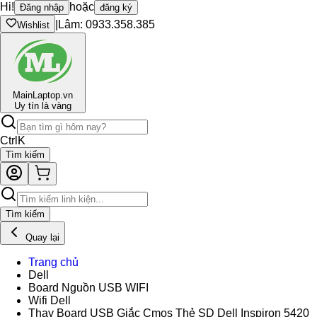
Hi!
hoặc
Đăng nhập
đăng ký
|
Lâm: 0933.358.385
Wishlist
Main
Laptop.vn
Uy tín là vàng
Ctrl
K
Tìm kiếm
Tìm kiếm
Quay lại
Trang chủ
Dell
Board Nguồn USB WIFI
Wifi Dell
Thay Board USB Giắc Cmos Thẻ SD Dell Inspiron 5420