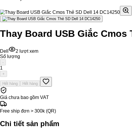
Thay Board USB Giắc Cmos T
Dell
2
lượt xem
Số lượng
-
1
+
Hết hàng
Hết hàng
Giá chưa bao gồm VAT
Free ship đơn > 300k (QR)
Chi tiết sản phẩm