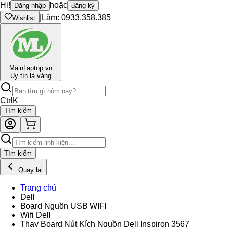
Hi!
hoặc
Đăng nhập
đăng ký
|
Lâm: 0933.358.385
Wishlist
Main
Laptop.vn
Uy tín là vàng
Ctrl
K
Tìm kiếm
Tìm kiếm
Quay lại
Trang chủ
Dell
Board Nguồn USB WIFI
Wifi Dell
Thay Board Nút Kích Nguồn Dell Inspiron 3567