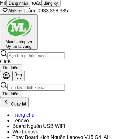
Hi!
hoặc
Đăng nhập
đăng ký
|
Lâm: 0933.358.385
Wishlist
Main
Laptop.vn
Uy tín là vàng
Ctrl
K
Tìm kiếm
Tìm kiếm
Quay lại
Trang chủ
Lenovo
Board Nguồn USB WIFI
Wifi Lenovo
Thay Board Kích Nguồn Lenovo V15 G4 IAH