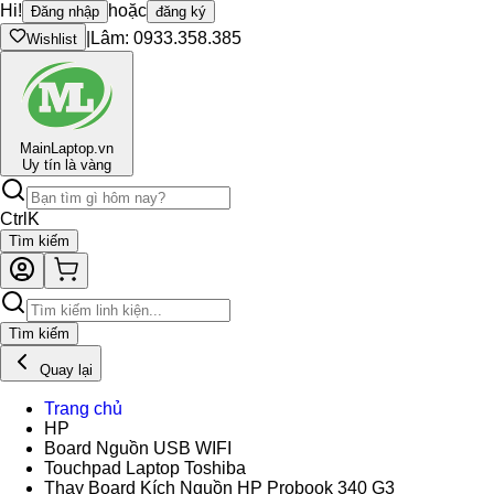
Hi!
hoặc
Đăng nhập
đăng ký
|
Lâm: 0933.358.385
Wishlist
Main
Laptop.vn
Uy tín là vàng
Ctrl
K
Tìm kiếm
Tìm kiếm
Quay lại
Trang chủ
HP
Board Nguồn USB WIFI
Touchpad Laptop Toshiba
Thay Board Kích Nguồn HP Probook 340 G3