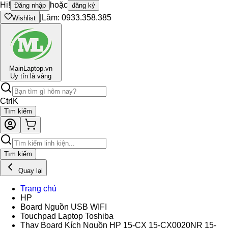
Hi!
hoặc
Đăng nhập
đăng ký
|
Lâm: 0933.358.385
Wishlist
Main
Laptop.vn
Uy tín là vàng
Ctrl
K
Tìm kiếm
Tìm kiếm
Quay lại
Trang chủ
HP
Board Nguồn USB WIFI
Touchpad Laptop Toshiba
Thay Board Kích Nguồn HP 15-CX 15-CX0020NR 15-