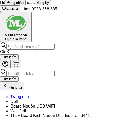
Hi!
hoặc
Đăng nhập
đăng ký
|
Lâm: 0933.358.385
Wishlist
Main
Laptop.vn
Uy tín là vàng
Ctrl
K
Tìm kiếm
Tìm kiếm
Quay lại
Trang chủ
Dell
Board Nguồn USB WIFI
Wifi Dell
Thay Board Kích Nguồn Dell Inspiron 3441