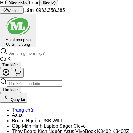
Hi!
hoặc
Đăng nhập
đăng ký
|
Lâm: 0933.358.385
Wishlist
Main
Laptop.vn
Uy tín là vàng
Ctrl
K
Tìm kiếm
Tìm kiếm
Quay lại
Trang chủ
Asus
Board Nguồn USB WIFI
Cáp Màn Hình Laptop Sager Clevo
Thay Board Kích Nguồn Asus VivoBook K3402 K3402Z