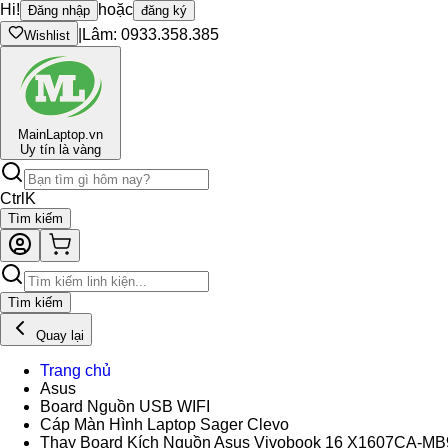
Hi!
hoặc
Đăng nhập
đăng ký
|
Lâm: 0933.358.385
Wishlist
Main
Laptop.vn
Uy tín là vàng
Ctrl
K
Tìm kiếm
Tìm kiếm
Quay lại
Trang chủ
Asus
Board Nguồn USB WIFI
Cáp Màn Hình Laptop Sager Clevo
Thay Board Kích Nguồn Asus Vivobook 16 X1607CA