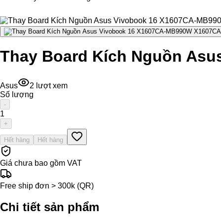
Thay Board Kích Nguồn As
Asus
2
lượt xem
Số lượng
-
1
+
Hết hàng
Hết hàng
Giá chưa bao gồm VAT
Free ship đơn > 300k (QR)
Chi tiết sản phẩm