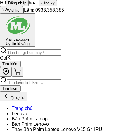
Hi!
hoặc
Đăng nhập
đăng ký
|
Lâm: 0933.358.385
Wishlist
Main
Laptop.vn
Uy tín là vàng
Ctrl
K
Tìm kiếm
Tìm kiếm
Quay lại
Trang chủ
Lenovo
Bàn Phím Laptop
Bàn Phím Lenovo
Thay Bàn Phím Laptop Lenovo V15 G4 IRU