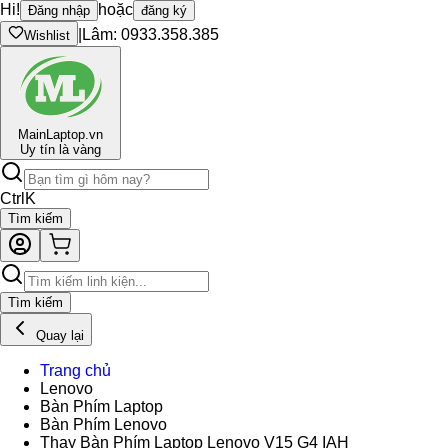
Hi!
hoặc
Đăng nhập
đăng ký
|
Lâm: 0933.358.385
Wishlist
Main
Laptop.vn
Uy tín là vàng
Ctrl
K
Tìm kiếm
Tìm kiếm
Quay lại
Trang chủ
Lenovo
Bàn Phím Laptop
Bàn Phím Lenovo
Thay Bàn Phím Laptop Lenovo V15 G4 IAH