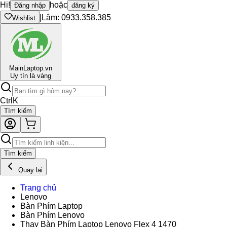
Hi!
hoặc
Đăng nhập
đăng ký
|
Lâm: 0933.358.385
Wishlist
Main
Laptop.vn
Uy tín là vàng
Ctrl
K
Tìm kiếm
Tìm kiếm
Quay lại
Trang chủ
Lenovo
Bàn Phím Laptop
Bàn Phím Lenovo
Thay Bàn Phím Laptop Lenovo Flex 4 1470