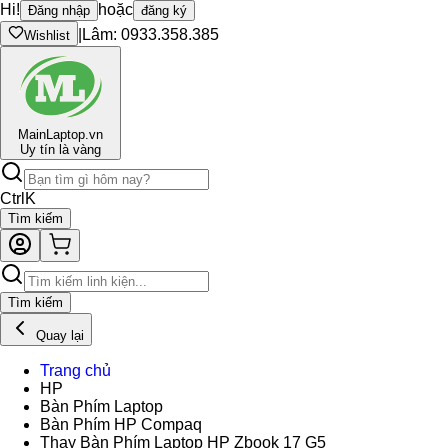
Hi!
hoặc
Đăng nhập
đăng ký
|
Lâm: 0933.358.385
Wishlist
Main
Laptop.vn
Uy tín là vàng
Ctrl
K
Tìm kiếm
Tìm kiếm
Quay lại
Trang chủ
HP
Bàn Phím Laptop
Bàn Phím HP Compaq
Thay Bàn Phím Laptop HP Zbook 17 G5