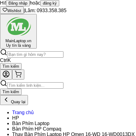
Hi!
hoặc
Đăng nhập
đăng ký
|
Lâm: 0933.358.385
Wishlist
Main
Laptop.vn
Uy tín là vàng
Ctrl
K
Tìm kiếm
Tìm kiếm
Quay lại
Trang chủ
HP
Bàn Phím Laptop
Bàn Phím HP Compaq
Thay Bàn Phím Laptop HP Omen 16-WD 16-WD0013DX