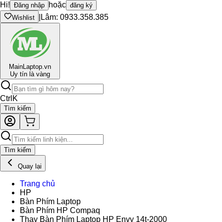
Hi!
hoặc
Đăng nhập
đăng ký
|
Lâm: 0933.358.385
Wishlist
Main
Laptop.vn
Uy tín là vàng
Ctrl
K
Tìm kiếm
Tìm kiếm
Quay lại
Trang chủ
HP
Bàn Phím Laptop
Bàn Phím HP Compaq
Thay Bàn Phím Laptop HP Envy 14t-2000