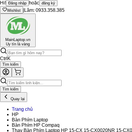
Hi!
hoặc
Đăng nhập
đăng ký
|
Lâm: 0933.358.385
Wishlist
Main
Laptop.vn
Uy tín là vàng
Ctrl
K
Tìm kiếm
Tìm kiếm
Quay lại
Trang chủ
HP
Bàn Phím Laptop
Bàn Phím HP Compaq
Thay Bàn Phím Laptop HP 15-CX 15-CX0020NR 15-