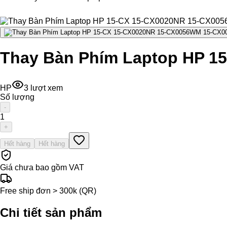
Thay Bàn Phím Laptop HP 
HP
3
lượt xem
Số lượng
-
1
+
Hết hàng
Hết hàng
Giá chưa bao gồm VAT
Free ship đơn > 300k (QR)
Chi tiết sản phẩm