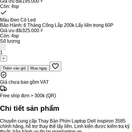
Giá ưu đãi
195.000 ₫
Còn:
4
sp
Màu Đen Có Led
Bảo Hành:
6 Tháng Công Lắp 200k Lấy liền trong 60P
Giá ưu đãi
325.000 ₫
Còn:
4
sp
Số lượng
-
1
+
Thêm vào giỏ
Mua ngay
Giá chưa bao gồm VAT
Free ship đơn > 300k (QR)
Chi tiết sản phẩm
Chuyên cung cấp Thay Bàn Phím Laptop Dell inspiron 3585
chính hãng, hỗ trợ thay thế lấy liền. Linh kiện được kiểm tra kỹ
thuật, bảo hành uy tín tại mainlaptop.vn