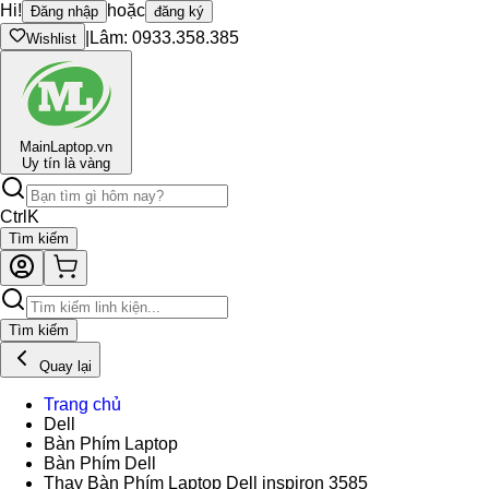
Hi!
hoặc
Đăng nhập
đăng ký
|
Lâm: 0933.358.385
Wishlist
Main
Laptop.vn
Uy tín là vàng
Ctrl
K
Tìm kiếm
Tìm kiếm
Quay lại
Trang chủ
Dell
Bàn Phím Laptop
Bàn Phím Dell
Thay Bàn Phím Laptop Dell inspiron 3585