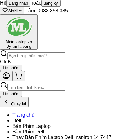
Hi!
hoặc
Đăng nhập
đăng ký
|
Lâm: 0933.358.385
Wishlist
Main
Laptop.vn
Uy tín là vàng
Ctrl
K
Tìm kiếm
Tìm kiếm
Quay lại
Trang chủ
Dell
Bàn Phím Laptop
Bàn Phím Dell
Thay Bàn Phím Laptop Dell Inspiron 14 7447