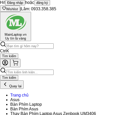
Hi!
hoặc
Đăng nhập
đăng ký
|
Lâm: 0933.358.385
Wishlist
Main
Laptop.vn
Uy tín là vàng
Ctrl
K
Tìm kiếm
Tìm kiếm
Quay lại
Trang chủ
Asus
Bàn Phím Laptop
Bàn Phím Asus
Thay Bàn Phím Laptop Asus Zenbook UM3406