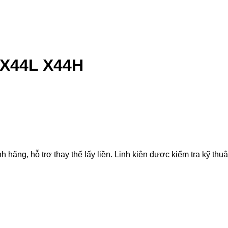
 X44L X44H
g, hỗ trợ thay thế lấy liền. Linh kiện được kiểm tra kỹ thuật,