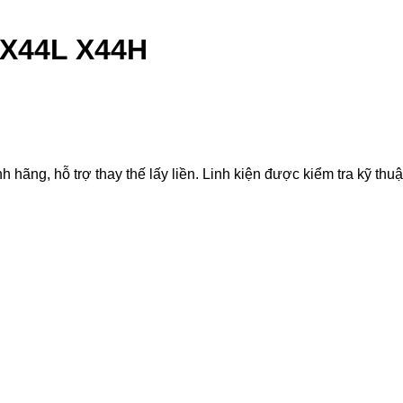
 X44L X44H
g, hỗ trợ thay thế lấy liền. Linh kiện được kiểm tra kỹ thuật,