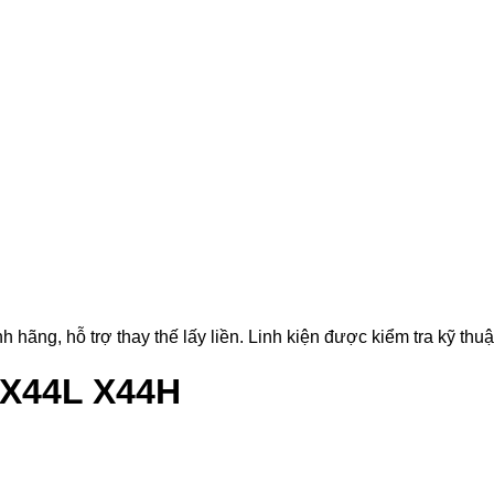
g, hỗ trợ thay thế lấy liền. Linh kiện được kiểm tra kỹ thuật,
 X44L X44H