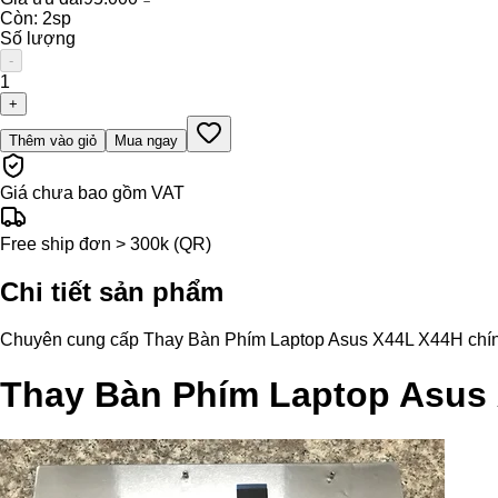
Còn:
2
sp
Số lượng
-
1
+
Thêm vào giỏ
Mua ngay
Giá chưa bao gồm VAT
Free ship đơn > 300k (QR)
Chi tiết sản phẩm
Chuyên cung cấp Thay Bàn Phím Laptop Asus X44L X44H chính hãn
Thay Bàn Phím Laptop Asus