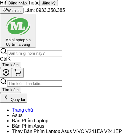
Hi!
hoặc
Đăng nhập
đăng ký
|
Lâm: 0933.358.385
Wishlist
Main
Laptop.vn
Uy tín là vàng
Ctrl
K
Tìm kiếm
Tìm kiếm
Quay lại
Trang chủ
Asus
Bàn Phím Laptop
Bàn Phím Asus
Thay Bàn Phím Laptop Asus VIVO V241EA V241EP