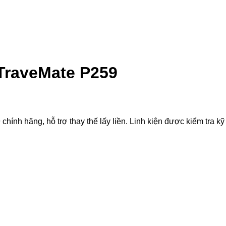
TraveMate P259
h hãng, hỗ trợ thay thế lấy liền. Linh kiện được kiểm tra kỹ t