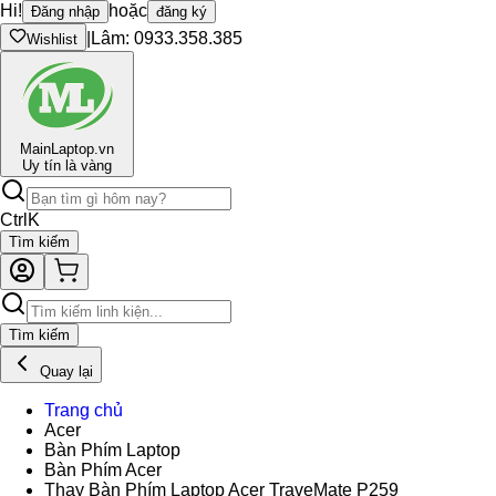
Hi!
hoặc
Đăng nhập
đăng ký
|
Lâm: 0933.358.385
Wishlist
Main
Laptop.vn
Uy tín là vàng
Ctrl
K
Tìm kiếm
Tìm kiếm
Quay lại
Trang chủ
Acer
Bàn Phím Laptop
Bàn Phím Acer
Thay Bàn Phím Laptop Acer TraveMate P259