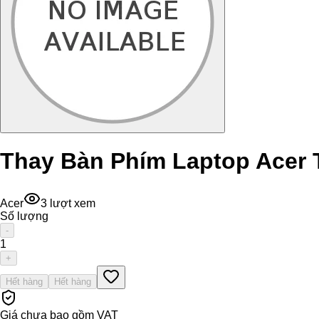
Thay Bàn Phím Laptop Acer 
Acer
3
lượt xem
Số lượng
-
1
+
Hết hàng
Hết hàng
Giá chưa bao gồm VAT