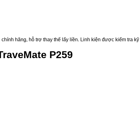
h hãng, hỗ trợ thay thế lấy liền. Linh kiện được kiểm tra kỹ t
TraveMate P259