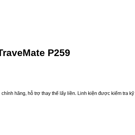
TraveMate P259
h hãng, hỗ trợ thay thế lấy liền. Linh kiện được kiểm tra kỹ t