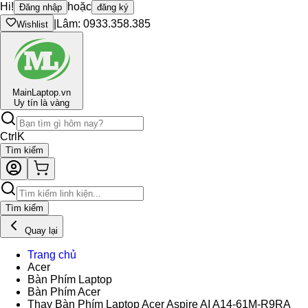
Hi!
hoặc
Đăng nhập
đăng ký
|
Lâm: 0933.358.385
Wishlist
Main
Laptop.vn
Uy tín là vàng
Ctrl
K
Tìm kiếm
Tìm kiếm
Quay lại
Trang chủ
Acer
Bàn Phím Laptop
Bàn Phím Acer
Thay Bàn Phím Laptop Acer Aspire AI A14-61M-R9RA