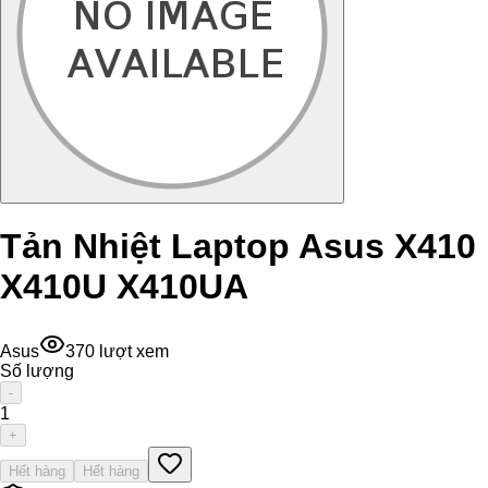
Tản Nhiệt Laptop Asus X410
X410U X410UA
Asus
370
lượt xem
Số lượng
-
1
+
Hết hàng
Hết hàng