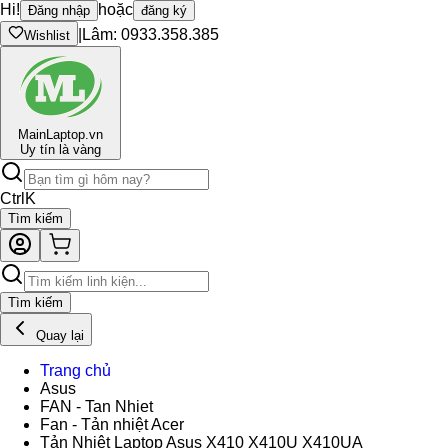
Hi!
hoặc
Đăng nhập
đăng ký
|
Lâm: 0933.358.385
Wishlist
Main
Laptop.vn
Uy tín là vàng
Ctrl
K
Tìm kiếm
Tìm kiếm
Quay lại
Trang chủ
Asus
FAN - Tan Nhiet
Fan - Tản nhiệt Acer
Tản Nhiệt Laptop Asus X410 X410U X410UA