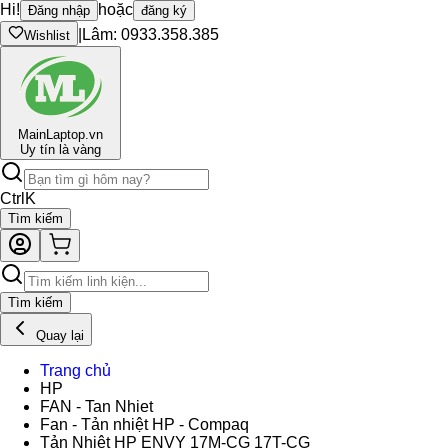
Hi!
hoặc
Đăng nhập
đăng ký
|
Lâm: 0933.358.385
Wishlist
Main
Laptop.vn
Uy tín là vàng
Ctrl
K
Tìm kiếm
Tìm kiếm
Quay lại
Trang chủ
HP
FAN - Tan Nhiet
Fan - Tản nhiệt HP - Compaq
Tản Nhiệt HP ENVY 17M-CG 17T-CG