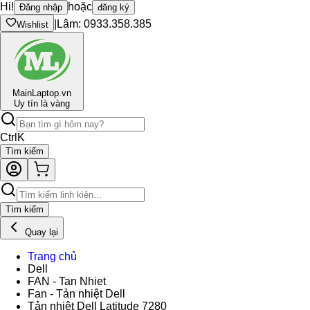
Hi!
hoặc
Đăng nhập
đăng ký
|
Lâm: 0933.358.385
Wishlist
Main
Laptop.vn
Uy tín là vàng
Ctrl
K
Tìm kiếm
Tìm kiếm
Quay lại
Trang chủ
Dell
FAN - Tan Nhiet
Fan - Tản nhiệt Dell
Tản nhiệt Dell Latitude 7280