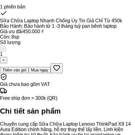
1
phiên bản
Sữa Chữa Laptop Nhanh Chống Uy Tin Giá Chỉ Từ 450k
Bảo Hành:
Bảo hành từ 1 -3 tháng tuỳ pan bênh laptop
Giá ưu đãi
450.000 ₫
Còn:
8
sp
Số lượng
-
1
+
Thêm vào giỏ
Mua ngay
Giá chưa bao gồm VAT
Free ship đơn > 300k (QR)
Chi tiết sản phẩm
Chuyên cung cấp Sữa Chữa Laptop Lenovo ThinkPad X9 14
Aura Edition chính hãng, hỗ trợ thay thế lấy liền. Linh kiện
được kiểm tra kỹ thuật, bảo hành uy tín tại mainlaptop.vn