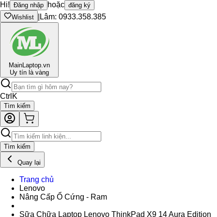
Hi!
hoặc
Đăng nhập
đăng ký
|
Lâm: 0933.358.385
Wishlist
Main
Laptop.vn
Uy tín là vàng
Ctrl
K
Tìm kiếm
Tìm kiếm
Quay lại
Trang chủ
Lenovo
Nâng Cấp Ổ Cứng - Ram
Sữa Chữa Laptop Lenovo ThinkPad X9 14 Aura Edition