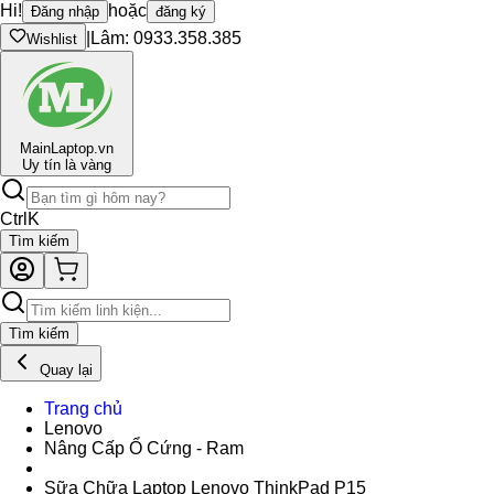
Hi!
hoặc
Đăng nhập
đăng ký
|
Lâm: 0933.358.385
Wishlist
Main
Laptop.vn
Uy tín là vàng
Ctrl
K
Tìm kiếm
Tìm kiếm
Quay lại
Trang chủ
Lenovo
Nâng Cấp Ổ Cứng - Ram
Sữa Chữa Laptop Lenovo ThinkPad P15