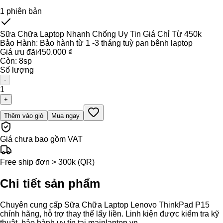
1
phiên bản
Sữa Chữa Laptop Nhanh Chống Uy Tin Giá Chỉ Từ 450k
Bảo Hành:
Bảo hành từ 1 -3 tháng tuỳ pan bênh laptop
Giá ưu đãi
450.000 ₫
Còn:
8
sp
Số lượng
-
1
+
Thêm vào giỏ
Mua ngay
Giá chưa bao gồm VAT
Free ship đơn > 300k (QR)
Chi tiết sản phẩm
Chuyên cung cấp Sữa Chữa Laptop Lenovo ThinkPad P15
chính hãng, hỗ trợ thay thế lấy liền. Linh kiện được kiểm tra kỹ
thuật, bảo hành uy tín tại mainlaptop.vn