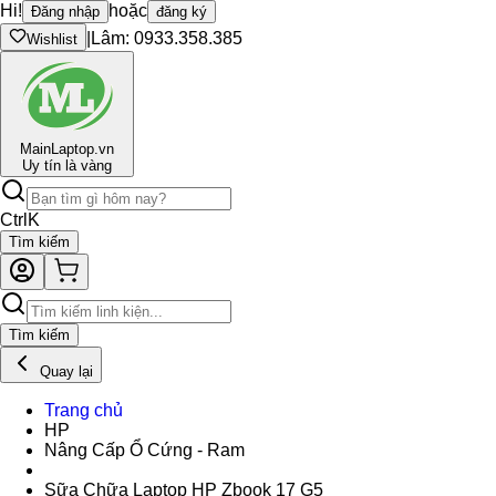
Hi!
hoặc
Đăng nhập
đăng ký
|
Lâm: 0933.358.385
Wishlist
Main
Laptop.vn
Uy tín là vàng
Ctrl
K
Tìm kiếm
Tìm kiếm
Quay lại
Trang chủ
HP
Nâng Cấp Ổ Cứng - Ram
Sữa Chữa Laptop HP Zbook 17 G5