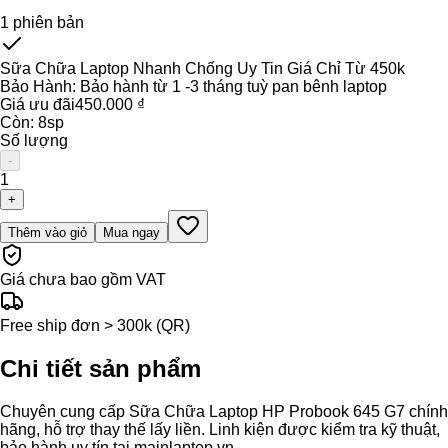
1
phiên bản
Sữa Chữa Laptop Nhanh Chống Uy Tin Giá Chỉ Từ 450k
Bảo Hành:
Bảo hành từ 1 -3 tháng tuỳ pan bênh laptop
Giá ưu đãi
450.000 ₫
Còn:
8
sp
Số lượng
-
1
+
Thêm vào giỏ
Mua ngay
Giá chưa bao gồm VAT
Free ship đơn > 300k (QR)
Chi tiết sản phẩm
Chuyên cung cấp Sữa Chữa Laptop HP Probook 645 G7 chính
hãng, hỗ trợ thay thế lấy liền. Linh kiện được kiểm tra kỹ thuật,
bảo hành uy tín tại mainlaptop.vn