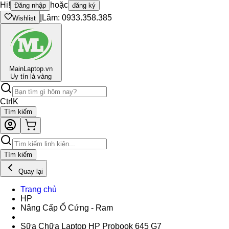
Hi!
hoặc
Đăng nhập
đăng ký
|
Lâm: 0933.358.385
Wishlist
Main
Laptop.vn
Uy tín là vàng
Ctrl
K
Tìm kiếm
Tìm kiếm
Quay lại
Trang chủ
HP
Nâng Cấp Ổ Cứng - Ram
Sữa Chữa Laptop HP Probook 645 G7