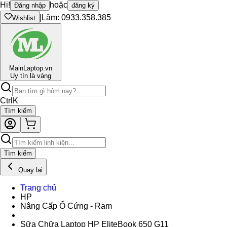
Hi!
hoặc
Đăng nhập
đăng ký
|
Lâm: 0933.358.385
Wishlist
Main
Laptop.vn
Uy tín là vàng
Ctrl
K
Tìm kiếm
Tìm kiếm
Quay lại
Trang chủ
HP
Nâng Cấp Ổ Cứng - Ram
Sữa Chữa Laptop HP EliteBook 650 G11