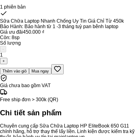
1
phiên bản
Sữa Chữa Laptop Nhanh Chống Uy Tin Giá Chỉ Từ 450k
Bảo Hành:
Bảo hành từ 1 -3 tháng tuỳ pan bênh laptop
Giá ưu đãi
450.000 ₫
Còn:
8
sp
Số lượng
-
1
+
Thêm vào giỏ
Mua ngay
Giá chưa bao gồm VAT
Free ship đơn > 300k (QR)
Chi tiết sản phẩm
Chuyên cung cấp Sữa Chữa Laptop HP EliteBook 650 G11
chính hãng, hỗ trợ thay thế lấy liền. Linh kiện được kiểm tra kỹ
thuật, bảo hành uy tín tại mainlaptop.vn