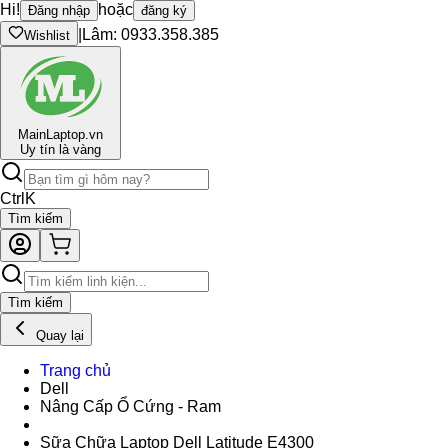
Hi!
hoặc
Đăng nhập
đăng ký
|
Lâm: 0933.358.385
Wishlist
Main
Laptop.vn
Uy tín là vàng
Ctrl
K
Tìm kiếm
Tìm kiếm
Quay lại
Trang chủ
Dell
Nâng Cấp Ổ Cứng - Ram
Sữa Chữa Laptop Dell Latitude E4300