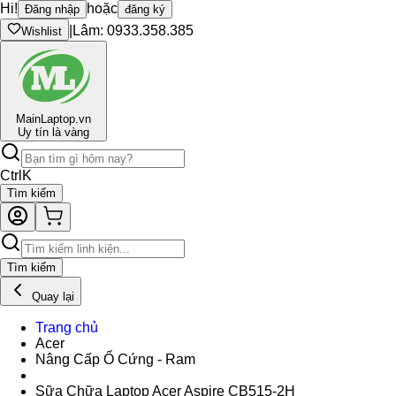
Hi!
hoặc
Đăng nhập
đăng ký
|
Lâm: 0933.358.385
Wishlist
Main
Laptop.vn
Uy tín là vàng
Ctrl
K
Tìm kiếm
Tìm kiếm
Quay lại
Trang chủ
Acer
Nâng Cấp Ổ Cứng - Ram
Sữa Chữa Laptop Acer Aspire CB515-2H