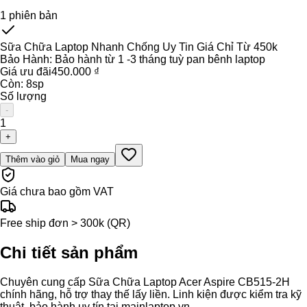
1
phiên bản
Sữa Chữa Laptop Nhanh Chống Uy Tin Giá Chỉ Từ 450k
Bảo Hành:
Bảo hành từ 1 -3 tháng tuỳ pan bênh laptop
Giá ưu đãi
450.000 ₫
Còn:
8
sp
Số lượng
-
1
+
Thêm vào giỏ
Mua ngay
Giá chưa bao gồm VAT
Free ship đơn > 300k (QR)
Chi tiết sản phẩm
Chuyên cung cấp Sữa Chữa Laptop Acer Aspire CB515-2H
chính hãng, hỗ trợ thay thế lấy liền. Linh kiện được kiểm tra kỹ
thuật, bảo hành uy tín tại mainlaptop.vn