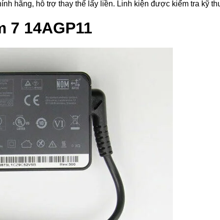
ãng, hỗ trợ thay thế lấy liền. Linh kiện được kiểm tra kỹ thuậ
m 7 14AGP11