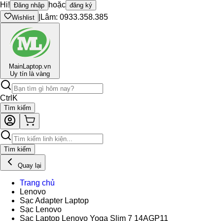
Hi!
hoặc
Đăng nhập
đăng ký
|
Lâm: 0933.358.385
Wishlist
Main
Laptop.vn
Uy tín là vàng
Ctrl
K
Tìm kiếm
Tìm kiếm
Quay lại
Trang chủ
Lenovo
Sạc Adapter Laptop
Sạc Lenovo
Sạc Laptop Lenovo Yoga Slim 7 14AGP11