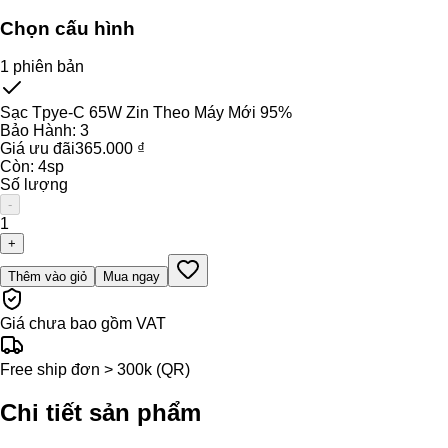
Chọn cấu hình
1
phiên bản
Sạc Tpye-C 65W Zin Theo Máy Mới 95%
Bảo Hành:
3
Giá ưu đãi
365.000 ₫
Còn:
4
sp
Số lượng
-
1
+
Thêm vào giỏ
Mua ngay
Giá chưa bao gồm VAT
Free ship đơn > 300k (QR)
Chi tiết sản phẩm