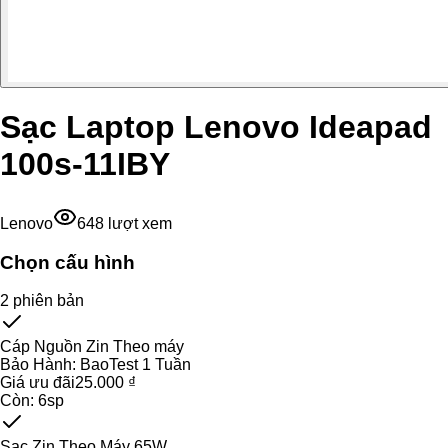
Sạc Laptop Lenovo Ideapad
100s-11IBY
Lenovo
648
lượt xem
Chọn cấu hình
2
phiên bản
Cáp Nguồn Zin Theo máy
Bảo Hành:
BaoTest 1 Tuần
Giá ưu đãi
25.000 ₫
Còn:
6
sp
Sạc Zin Theo Máy 65W