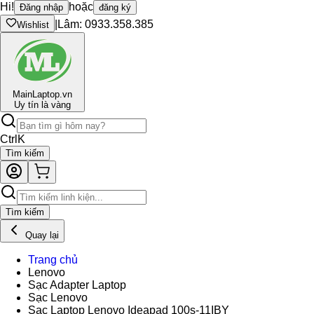
Hi!
hoặc
Đăng nhập
đăng ký
|
Lâm: 0933.358.385
Wishlist
Main
Laptop.vn
Uy tín là vàng
Ctrl
K
Tìm kiếm
Tìm kiếm
Quay lại
Trang chủ
Lenovo
Sạc Adapter Laptop
Sạc Lenovo
Sạc Laptop Lenovo Ideapad 100s-11IBY