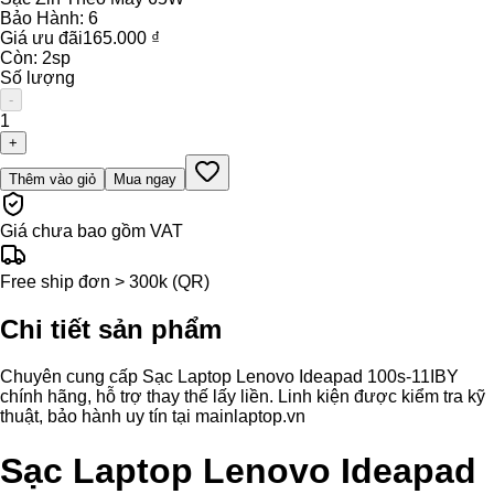
Bảo Hành:
6
Giá ưu đãi
165.000 ₫
Còn:
2
sp
Số lượng
-
1
+
Thêm vào giỏ
Mua ngay
Giá chưa bao gồm VAT
Free ship đơn > 300k (QR)
Chi tiết sản phẩm
Chuyên cung cấp Sạc Laptop Lenovo Ideapad 100s-11IBY
chính hãng, hỗ trợ thay thế lấy liền. Linh kiện được kiểm tra kỹ
thuật, bảo hành uy tín tại mainlaptop.vn
Sạc Laptop Lenovo Ideapad